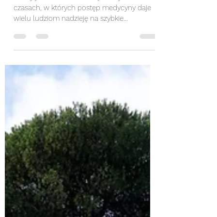
Michał Kubicz
27 sty 2024
2 minut(y) czytania
PRZEDZIWNE SPOSOBY
LECZENIA RZYMIAN
Mamy jednak wielkie szczęście żyć w
czasach, w których postęp medycyny daje
wielu ludziom nadzieję na szybkie
pokonanie infekcji...