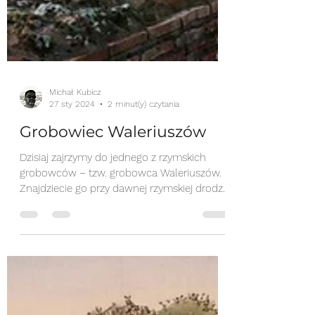
Michał Kubicz
27 sty 2024
2 minut(y) czytania
Grobowiec Waleriuszów
Dzisiaj zajrzymy do jednego z rzymskich
grobowców – tzw. grobowca Waleriuszów.