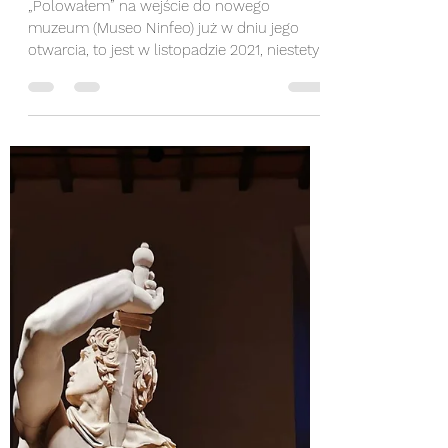
Michał Kubicz
27 sty 2024
3 minut(y) czytania
Ogrody Kaliguli
„Polowałem” na wejście do nowego
muzeum (Museo Ninfeo) już w dniu jego
otwarcia, to jest w listopadzie 2021, niestety
podczas mojej...