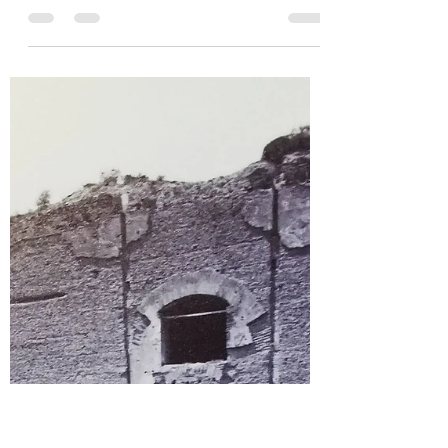
Michał Kubicz
27 sty 2024
3 minut(y) czytania
Samobójstwo Galatów
Większość z Was kojarzy wspaniałe rzeźby
Galatów z Muzeów Kapitolińskich i z Palazzo
Altemps. Ale czy wiecie, że choć te statuy
to...