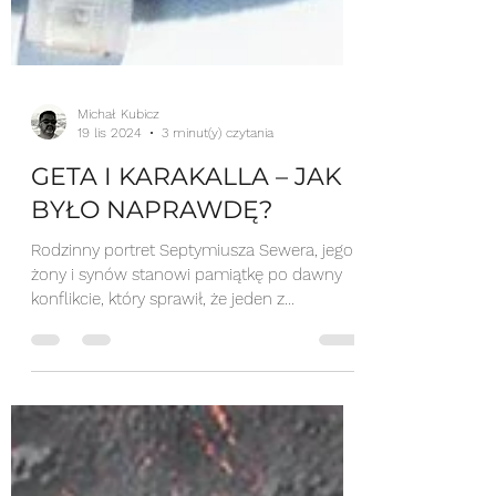
Michał Kubicz
19 lis 2024
3 minut(y) czytania
GETA I KARAKALLA – JAK
BYŁO NAPRAWDĘ?
Rodzinny portret Septymiusza Sewera, jego
żony i synów stanowi pamiątkę po dawny
konflikcie, który sprawił, że jeden z
mieszkańców...