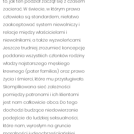
to, jak ten podział zaczął się z czasem
zacierać. W świecie, w którym prawa
człowieka są standardem, niełatwo
zaakceptować system niewolniczy i
relacje między właścicielami i
niewolnikami, a także wyzwoleńcami.
Jeszcze trudniej zrozumieć koncepcję
poddania wszystkich członków rodziny
władzy najstarszego męskiego
krewnego (pater familias) oraz prawo
życia i śmierci, które mu przysługiwało.
Skomplikowana sieć zależności
pomiędzy patronami i ich klientami
jest nam całkowicie obca. Do tego
dochodzi budzące niedowierzanie
podejście do ludzkiej seksualności,
które nam, wyrosłym na gruncie
moralności judeochrześcijańskiej,