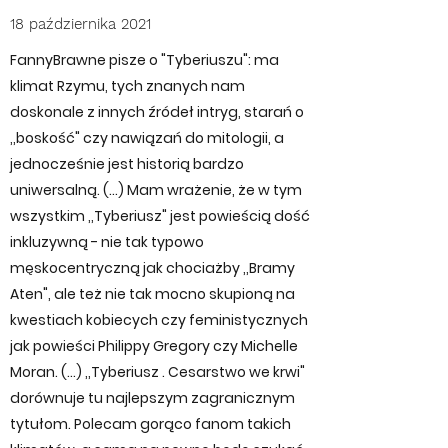
18 października 2021
FannyBrawne pisze o "Tyberiuszu": ma
klimat Rzymu, tych znanych nam
doskonale z innych źródeł intryg, starań o
,,boskość" czy nawiązań do mitologii, a
jednocześnie jest historią bardzo
uniwersalną. (...) Mam wrażenie, że w tym
wszystkim ,,Tyberiusz" jest powieścią dość
inkluzywną - nie tak typowo
męskocentryczną jak chociażby ,,Bramy
Aten", ale też nie tak mocno skupioną na
kwestiach kobiecych czy feministycznych
jak powieści Philippy Gregory czy Michelle
Moran. (...) ,,Tyberiusz . Cesarstwo we krwi"
dorównuje tu najlepszym zagranicznym
tytułom. Polecam gorąco fanom takich