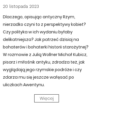
20 listopada 2023
Dlaczego, opisując antyczny Rzym,
nierzadko czyni to z perspektywy kobiet?
Czy polityka w ich wydaniu byłaby
delikatniejsza? Jak patrzeć dzisiaj na
bohaterów i bohaterki historii starożytnej?
W rozmowie z Julią Wollner Michał Kubicz,
pisarz i miłośnik antyku, zdradza też, jak
wyglądają jego rzymskie podróże i czy
zdarza mu się jeszcze wałęsać po
uliczkach Awentynu.
Więcej