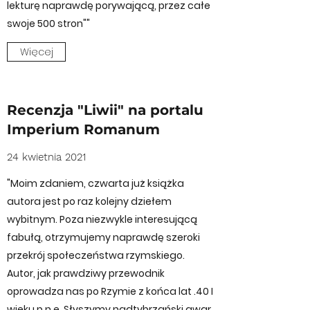
lekturę naprawdę porywającą, przez całe
swoje 500 stron""
Więcej
Recenzja "Liwii" na portalu
Imperium Romanum
24 kwietnia 2021
"Moim zdaniem, czwarta już książka
autora jest po raz kolejny dziełem
wybitnym. Poza niezwykle interesującą
fabułą, otrzymujemy naprawdę szeroki
przekrój społeczeństwa rzymskiego.
Autor, jak prawdziwy przewodnik
oprowadza nas po Rzymie z końca lat .40 I
wieku p.n.e. Słyszymy nadtybrzański gwar,