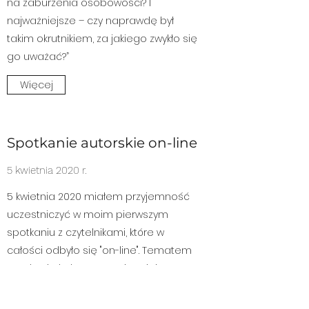
na zaburzenia osobowości? I
najważniejsze – czy naprawdę był
takim okrutnikiem, za jakiego zwykło się
go uważać?”
Więcej
Spotkanie autorskie on-line
5 kwietnia 2020 r.
5 kwietnia 2020 miałem przyjemność
uczestniczyć w moim pierwszym
spotkaniu z czytelnikami, które w
całości odbyło się "on-line". Tematem
spotkania było znaczenie miejsc, w
których rozgrywa się akcja powieści
"Kaligula. Wyznania szaleńca". "Śladami