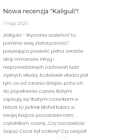
Nowa recenzja "Kaliguli"!
1 maja 2020
„Kaligula – Wyznania szaleńca” to,
pomimo swej „historyczności”,
porywająca powieść, pełna zwrotów
akcji, romansów, intryg i
nieprzewidzianych zachowań ludzi
żądnych władzy. Aczkolwiek władza jest
tym, co od zarania dziejów, pcha ich
do popełniania czynów, którymi
zapisują się tłustymi czcionkami w
historii, to jednak Michał Kubicz w
swojej książce pozostawia nam,
czytelnikom, ocenę. „Czy rzeczywiście
Gajusz Cezar był szalony? Czy cierpiał