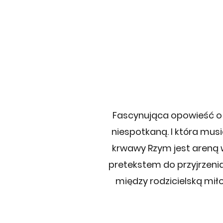
Fascynująca opowieść o 
niespotkaną. I która mus
krwawy Rzym jest areną w
pretekstem do przyjrzenia
między rodzicielską mi