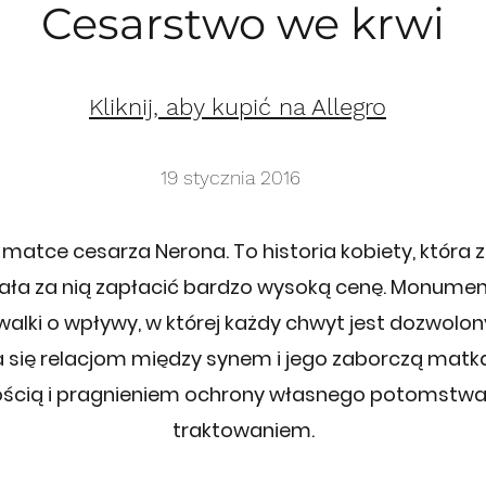
Cesarstwo we krwi
Kliknij, aby kupić na Allegro
19 stycznia 2016
matce cesarza Nerona. To historia kobiety, która 
iała za nią zapłacić bardzo wysoką cenę. Monument
alki o wpływy, w której każdy chwyt jest dozwolon
 się relacjom między synem i jego zaborczą matką
łością i pragnieniem ochrony własnego potomstw
traktowaniem.