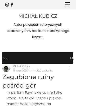
MICHAŁ KUBICZ
Autor powieści historycznych
osadzonych w realiach starożytnego
Rzymu
Post
Michał Kubicz
19 cze 2020
1 minut(y) czytania
Zagubione ruiny
pośród gór
Imperium Rzymskie to nie tylko 
Rzym, ale także liczne i piękne 
miasta hellenistyczne na 