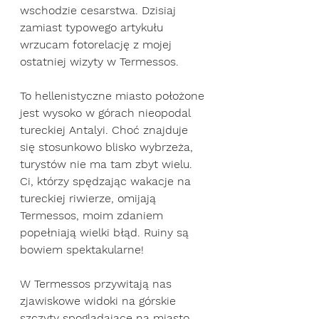
wschodzie cesarstwa. Dzisiaj 
zamiast typowego artykułu 
wrzucam fotorelację z mojej 
ostatniej wizyty w Termessos. 
To hellenistyczne miasto położone 
jest wysoko w górach nieopodal 
tureckiej Antalyi. Choć znajduje 
się stosunkowo blisko wybrzeża, 
turystów nie ma tam zbyt wielu. 
Ci, którzy spędzając wakacje na 
tureckiej riwierze, omijają 
Termessos, moim zdaniem 
popełniają wielki błąd. Ruiny są 
bowiem spektakularne!
W Termessos przywitają nas 
zjawiskowe widoki na górskie 
szczyty spoglądające na miasto 