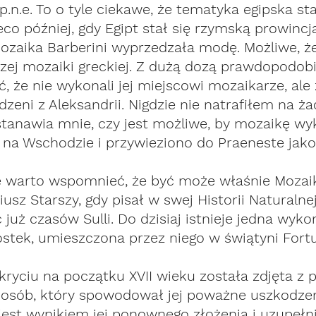
.n.e. To o tyle ciekawe, że tematyka egipska sta
o później, gdy Egipt stał się rzymską prowincją
zaika Barberini wyprzedzała modę. Możliwe, że 
arszej mozaiki greckiej. Z dużą dozą prawdopodob
 że nie wykonali jej miejscowi mozaikarze, ale
eni z Aleksandrii. Nigdzie nie natrafiłem na ża
astanawia mnie, czy jest możliwe, by mozaikę w
 na Wschodzie i przywieziono do Praeneste jako
 warto wspomnieć, że być może właśnie Mozaik
iusz Starszy, gdy pisał w swej Historii Naturalnej
już czasów Sulli. Do dzisiaj istnieje jedna wyko
stek, umieszczona przez niego w świątyni Fort
dkryciu na początku XVII wieku została zdjęta z 
posób, który spowodował jej poważne uszkodzeni
 jest wynikiem jej ponownego złożenia i uzupełni