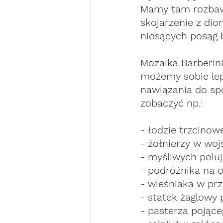
Mamy tam rozbawi
skojarzenie z di
niosących posąg b
Mozaika Barberin
możemy sobie lepi
nawiązania do sp
zobaczyć np.:
- łodzie trzcinow
- żołnierzy w wo
- myśliwych poluj
- podróżnika na o
- wieśniaka w pr
- statek żaglowy 
- pasterza pojące