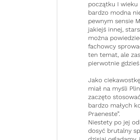
początku I wieku p
bardzo modna niec
pewnym sensie Mo
jakiejś innej, st
można powiedzieć,
fachowcy sprowadz
ten temat, ale z
pierwotnie gdzieś
Jako ciekawostkę
miał na myśli Plin
zaczęto stosować 
bardzo małych ko
Praeneste”. 
Niestety po jej o
dosyć brutalny s
dzisiaj oglądamy,