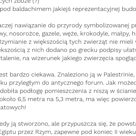
cych zboże (?)
 pod baldachimem jakiejś reprezentacyjnej budo
aczej nawiązanie do przyrody symbolizowanej pr
lwy, nosorożce, gazele, węże, krokodyle, małpy, h
Rzymianie z większością tych zwierząt nie mieli 
ększością z nich dodano po grecku podpisy ułat
lenie, na wizerunek jakiego zwierzęcia spogląd
est bardzo ciekawa. Znaleziono ją w Palestrinie,
ku przyległym do antycznego forum. Jak możec
 zdobiła podłogę pomieszczenia z niszą w ścianie
około 6,5 metra na 5,3 metra, ma więc powierz
atowych! 
iedy ją stworzono, ale przypuszcza się, że powst
giptu przez Rzym, zapewne pod koniec II wieku