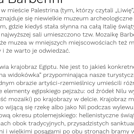
 mieście Palestrina (tym, którzy czytali „Liwię
znajduje się niewielkie muzeum archeologiczne
, gdzie kiedyś stała słynna na całą Italię świąt
 najwyższej sali umieszczono tzw. Mozaikę Barber
 że muzea w mniejszych miejscowościach też m
i że warto je odwiedzać. 
ia krajobraz Egiptu. Nie jest to jakieś konkretn
zna widokówka” przypominająca nasze turystycz
nym obrazie artyści-rzemieślnicy umieścili róż
e elementy egipskiego pejzażu: od źródeł Nilu 
ść mozaiki) po krajobrazy w delcie. Krajobraz 
o wijącą się rzekę albo jako Nil podczas wylewu
wą okresu ptolemejskiego: hellenistyczne świąt
ch obok tradycyjnych, przysadzistych sanktuar
i i wielkimi posągami po obu stronach bramy w