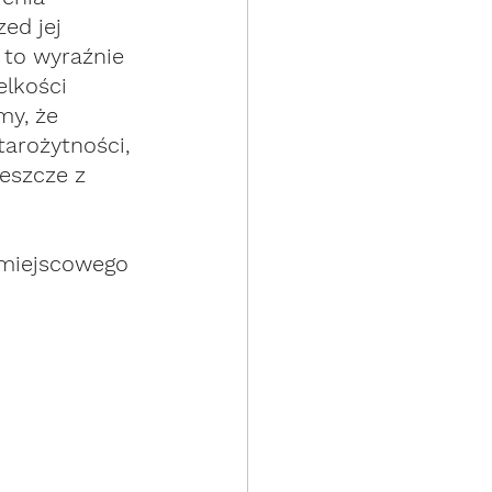
ed jej 
to wyraźnie 
elkości 
my, że 
arożytności, 
eszcze z 
e miejscowego 