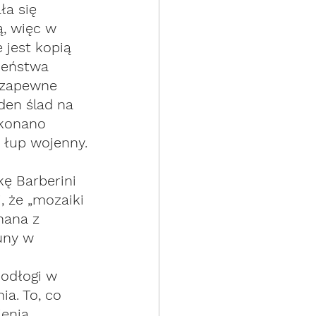
ła się 
, więc w 
jest kopią 
ieństwa 
 zapewne 
den ślad na 
ykonano 
 łup wojenny.
ę Barberini 
, że „mozaiki 
nana z 
uny w 
podłogi w 
a. To, co 
enia 