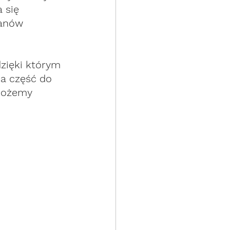
 się 
łanów 
zięki którym 
a część do 
możemy 