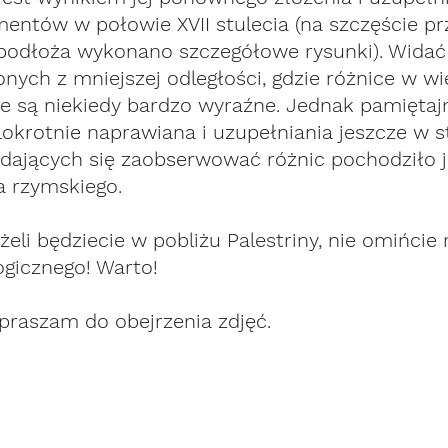
entów w połowie XVII stulecia (na szczęście prz
podłoża wykonano szczegółowe rysunki). Widać 
onych z mniejszej odległości, gdzie różnice w wi
ie są niekiedy bardzo wyraźne. Jednak pamiętaj
okrotnie naprawiana i uzupełniania jeszcze w st
 dających się zaobserwować różnic pochodziło j
 rzymskiego. 
eżeli będziecie w pobliżu Palestriny, nie omińci
gicznego! Warto!
raszam do obejrzenia zdjęć.