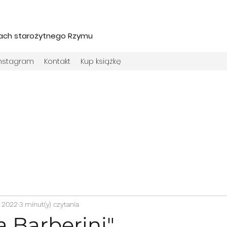
iach starożytnego Rzymu
Instagram
Kontakt
Kup książkę
s 2022
3 minut(y) czytania
 Barberini"