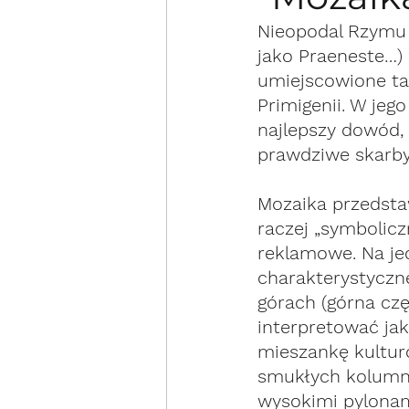
Nieopodal Rzymu w
jako Praeneste…) 
umiejscowione tam
Primigenii. W jego
najlepszy dowód,
prawdziwe skarby 
Mozaika przedstaw
raczej „symbolic
reklamowe. Na jed
charakterystyczn
górach (górna czę
interpretować jak
mieszankę kulturo
smukłych kolumna
wysokimi pylonam