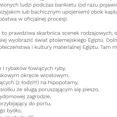
onych ludzi podczas bankietu (od razu pojawia
onizyjskim lub bachicznym upojeniem) obok kap
óstwa w oficjalnej procesji. 
i to prawdziwa skarbnica scenek rodzajowych, d
ej wyobrazić świat ptolemejskiego Egiptu. Doln
ołeczeństwa i kultury materialnej Egiptu. Tam 
e i rybaków łowiących ryby, 
jskowym okręcie wiosłowym,
ących (z łodzi!!!) na hipopotamy,
siołku ze sługą poruszającym się pieszo,
zydomowej zagrodzie,
przybijający do portu,
go bydło,