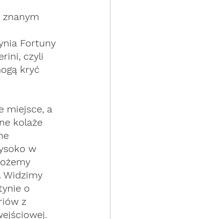
”, znanym 
 
ynia Fortuny 
ini, czyli 
ogą kryć 
e miejsce, a 
ne kolaże 
ne 
wysoko w 
możemy 
. Widzimy 
ynie o 
iów z 
ejściowej. 