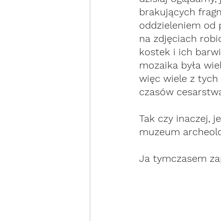
brakujących fragm
oddzieleniem od 
na zdjęciach robi
kostek i ich barw
mozaika była wiel
więc wiele z tych
czasów cesarstwa
Tak czy inaczej, j
muzeum archeolo
Ja tymczasem zap