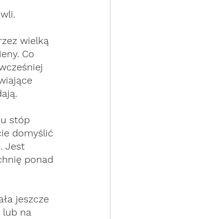
wli.
zez wielką 
ieny. Co 
wcześniej 
wiające 
ają. 
 u stóp 
ie domyślić 
. Jest 
chnię ponad 
ała jeszcze 
 lub na 