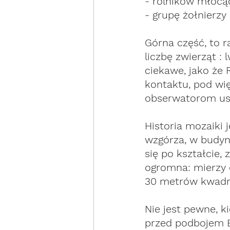
- rolników młócą
- grupę żołnierzy
Górna część, to r
liczbę zwierząt : 
ciekawe, jako że 
kontaktu, pod wi
obserwatorom usta
Historia mozaiki j
wzgórza, w budyn
się po kształcie,
ogromna: mierzy 
30 metrów kwadr
Nie jest pewne, k
przed podbojem E