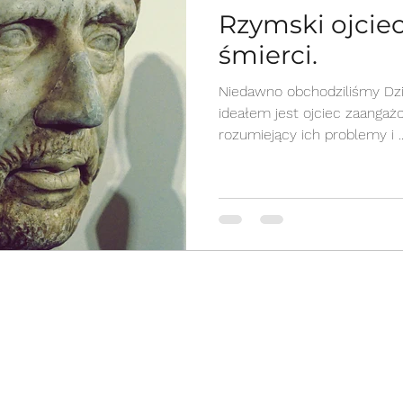
Rzymski ojciec
śmierci.
Niedawno obchodziliśmy Dz
ideałem jest ojciec zaangażowany w wychowanie dzieci,
rozumiejący ich problemy i ..