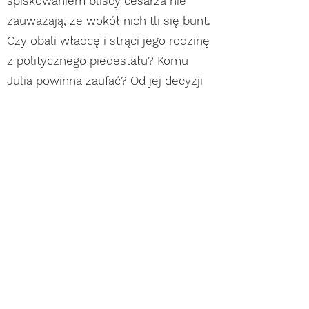
spiskowaniem bliscy cesarza nie
zauważają, że wokół nich tli się bunt.
Czy obali władcę i strąci jego rodzinę
z politycznego piedestału? Komu
Julia powinna zaufać? Od jej decyzji
zależy, czy przeżyje.
Niektóre tajemnice domu cezarów
miały być zapomniane. Na zawsze...
MICHAŁ KUBICZ
Formularz subskrypcji